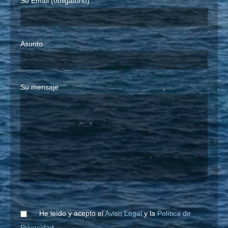
Su Email (obligatorio)
Asunto
Su mensaje
He leído y acepto el
Aviso Legal
y la
Política de
Privacidad
.