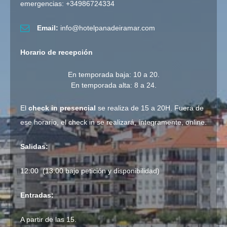
emergencias:
+34986724334
Email:
info@hotelpanadeiramar.com
Horario de recepción
En temporada baja: 10 a 20.
En temporada alta: 8 a 24.
El
check in presencial
se realiza de 15 a 20H. Fuera de
ese horario, el check in se realizará, íntegramente, online.
Salidas:
12:00 (13:00 bajo petición y disponibilidad)
Entradas:
A partir de las 15.