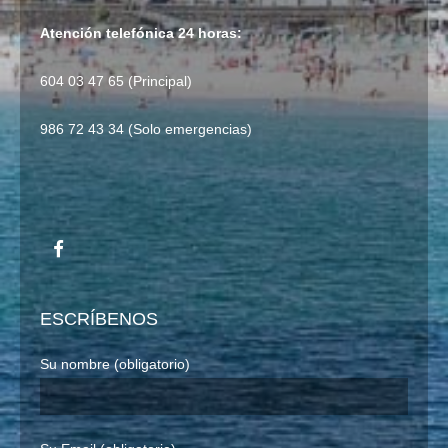
Atención telefónica 24 horas:
604 03 47 65 (Principal)
986 72 43 34 (Solo emergencias)
ESCRÍBENOS
Su nombre (obligatorio)