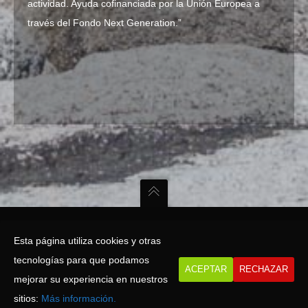
actividad. Ayuda cofinanciada por la Unión Europea a
través del Fondo Next Generation.”
Esta página utiliza cookies y otras
tecnologías para que podamos
ACEPTAR
RECHAZAR
Enamorados
de la Playa Panadeira
mejorar su experiencia en nuestros
HOTEL PANADEIRA MAR SANXENXO POWERED BY
UNITED THEMES™
sitios:
Más información.